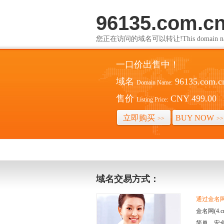
96135.com.c
您正在访问的域名可以转让!This domain name i
一口价出售中！
域名
96135.com.c
Domain Name:
售价
CNY 499.00
Listing Price:
立即购买
BUY NOW
>>
>>
域名交易方式：
通过金名网(
金名网(4
简单、安