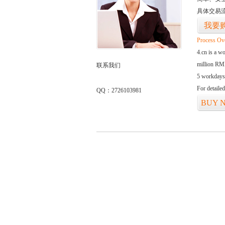
具体交易
我要
Process Ov
4.cn is a w
million RMB
联系我们
5 workdays
For detaile
QQ：2726103981
BUY 